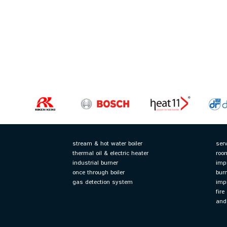
stream & hot water boiler
serv
thermal oil & electric heater
roo
industrial burner
imp
once through boiler
bur
gas detection system
imp
fir
and